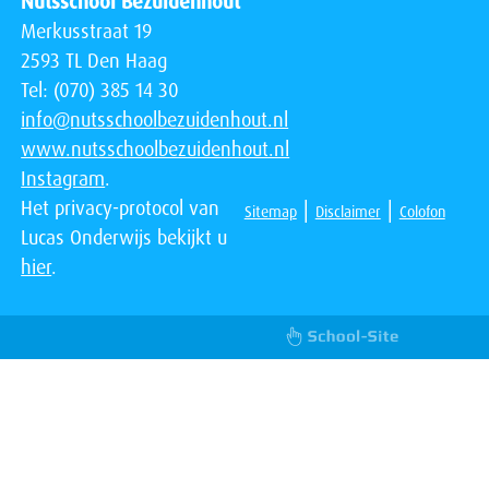
Nutsschool Bezuidenhout
Merkusstraat 19
2593 TL Den Haag
Tel: (070) 385 14 30
info@nutsschoolbezuidenhout.nl
www.nutsschoolbezuidenhout.nl
Instagram
.
Het privacy-protocol van
|
|
Sitemap
Disclaimer
Colofon
Lucas Onderwijs bekijkt u
hier
.