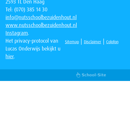
2593 TL Den Haag
Tel: (070) 385 14 30
info@nutsschoolbezuidenhout.nl
www.nutsschoolbezuidenhout.nl
Instagram
.
Het privacy-protocol van
|
|
Sitemap
Disclaimer
Colofon
Lucas Onderwijs bekijkt u
hier
.