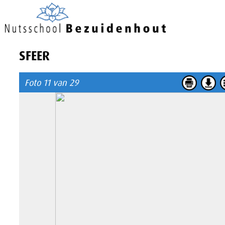
SFEER
Foto 11 van 29