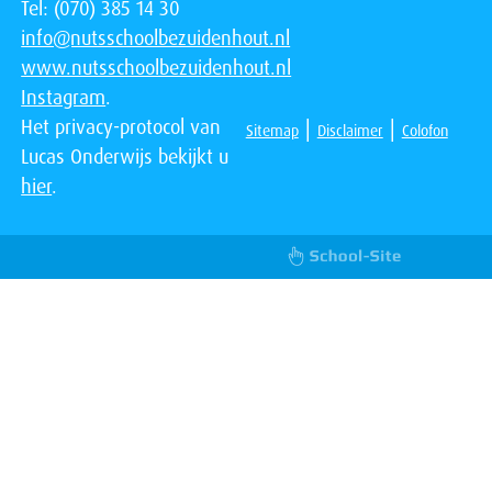
Tel: (070) 385 14 30
info@nutsschoolbezuidenhout.nl
www.nutsschoolbezuidenhout.nl
Instagram
.
Het privacy-protocol van
|
|
Sitemap
Disclaimer
Colofon
Lucas Onderwijs bekijkt u
hier
.