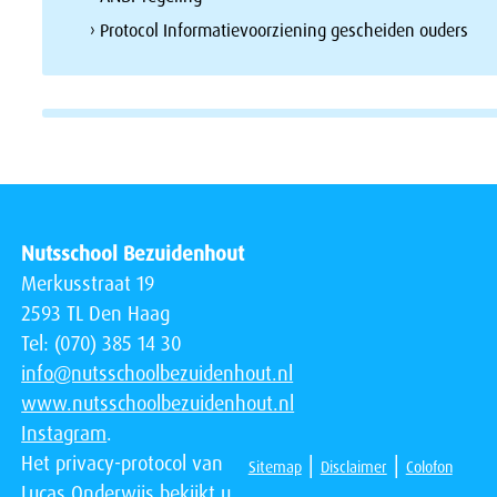
› Protocol Informatievoorziening gescheiden ouders
Nutsschool Bezuidenhout
Merkusstraat 19
2593 TL Den Haag
Tel: (070) 385 14 30
info@nutsschoolbezuidenhout.nl
www.nutsschoolbezuidenhout.nl
Instagram
.
Het privacy-protocol van
|
|
Sitemap
Disclaimer
Colofon
Lucas Onderwijs bekijkt u