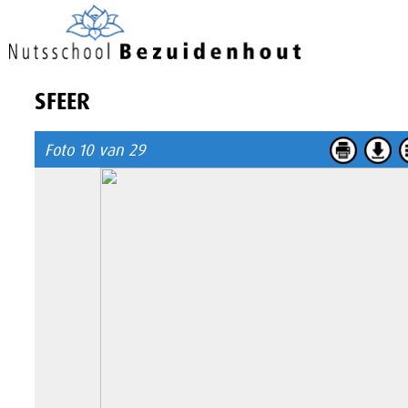
SFEER
Foto 10 van 29