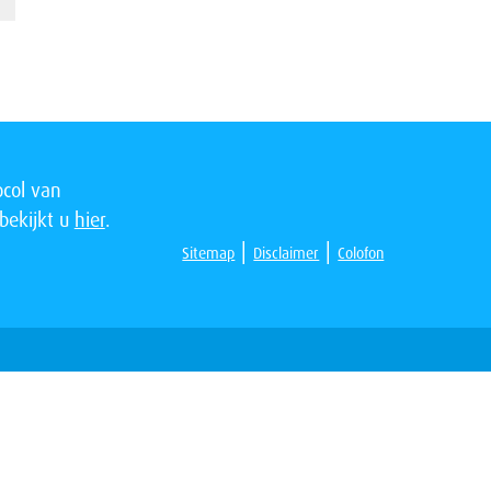
ocol van
bekijkt u
hier
.
|
|
Sitemap
Disclaimer
Colofon