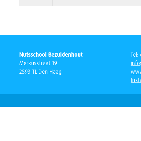
Nutsschool Bezuidenhout
Tel:
Merkusstraat 19
inf
2593 TL Den Haag
www
Ins
LOADING