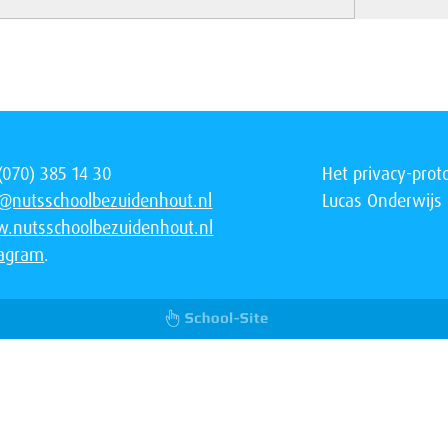
 (070) 385 14 30
Het privacy-prot
o@nutsschoolbezuidenhout.nl
Lucas Onderwijs 
.nutsschoolbezuidenhout.nl
tagram
.